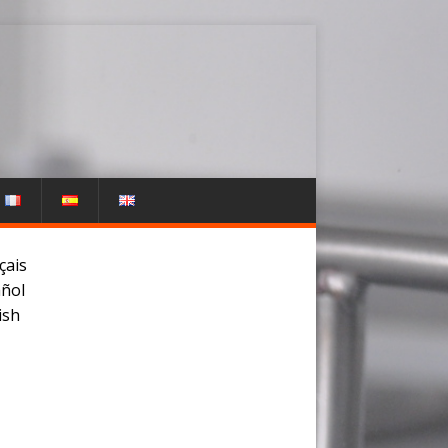
çais
ñol
ish