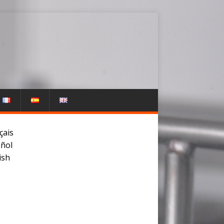
çais
ñol
ish