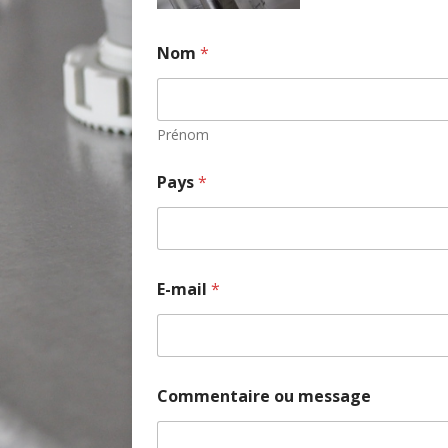
N
o
m
Nom
*
E
-
m
a
Prénom
i
l
Pays
*
m
e
s
s
a
g
E-mail
*
e
Commentaire ou message